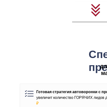
Сп
пр
дл
ма
Готовая стратегия автоворонки c п
увеличит количество ГОРЯЧИХ лидов д
₽