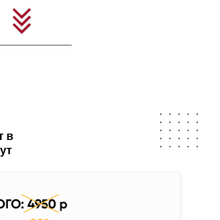
т в
ут