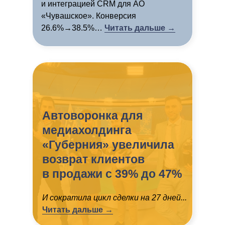
и интеграцией CRM для АО
«Чувашское». Конверсия
26.6%→38.5%…
Читать дальше →
Автоворонка для
медиахолдинга
«Губерния» увеличила
возврат клиентов
в продажи с 39% до 47%
И сократила цикл сделки на 27 дней...
Читать дальше →