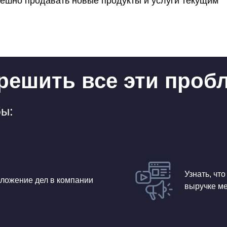
пешно продавать новые продукты и услуги текущим
 решить все эти про
бы:
Узнать, что
ложение дел в компании
выручке м