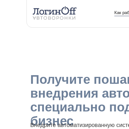
Как ра
Получите поша
внедрения авт
специально по
бизнес
Внедрите автоматизированную сис