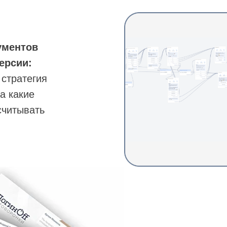
ументов
ерсии:
 стратегия
а какие
считывать