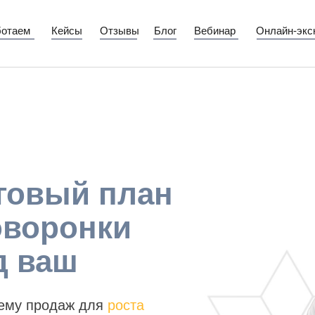
ботаем
Кейсы
Отзывы
Блог
Вебинар
Онлайн-экс
говый план
оворонки
д ваш
тему продаж для
роста