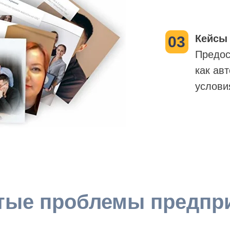
Кейсы
03
Предос
как ав
услови
тые проблемы предпр