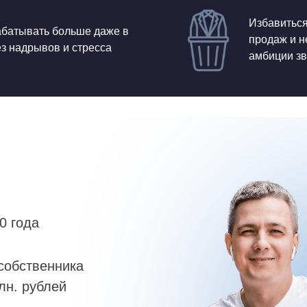
Избавиться
рабатывать больше даже в
продаж и н
ез надрывов и стресса
амбиции з
0 года
собственника
лн. рублей